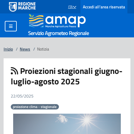
Accedi all'area riservata
ITA
SELEZIONE LINGUA: LINGUA SELEZIONATA
Servizio Agrometeo Regionale
Inizio
/
News
/
Notizia
Proiezioni stagionali giugno-
luglio-agosto 2025
22/05/2025
proiezione clima - stagionale