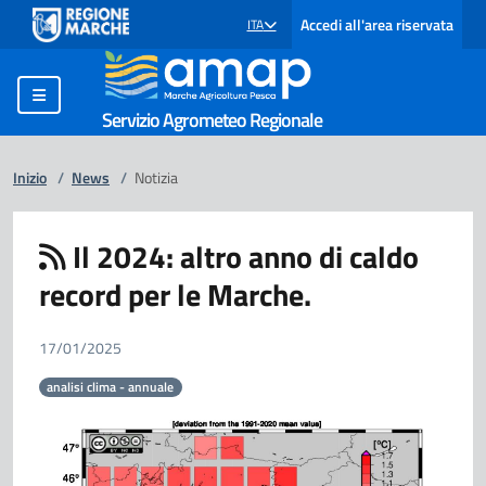
Accedi all'area riservata
ITA
SELEZIONE LINGUA: LINGUA SELEZIONATA
Servizio Agrometeo Regionale
Inizio
/
News
/
Notizia
Il 2024: altro anno di caldo
record per le Marche.
17/01/2025
analisi clima - annuale