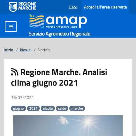
Accedi all'area riservata
ITA
SELEZIONE LINGUA: LINGUA SELEZIONATA
Servizio Agrometeo Regionale
Inizio
/
News
/
Notizia
Regione Marche. Analisi
clima giugno 2021
19/07/2021
giugno
2021
siccità
caldo
marche