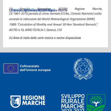
(1) Servizio Agrometeo ASSAM Regione Marche,
tognetti_danilo@assam.marche.it
(2) Servizio Agrometeo ASSAM Regione Marche
(3) 1981-2010 periodo di clima normale (Cli.No., Climatic Normals) scelto
secondo le indicazioni del World Meteorological Organization (WMO,
1989: “Calculation of Monthly and Annual 30-Year Standard Normals”,
WCPD-n.10, WMO-TD/N.341, Geneva, CH)
(4)
Anno di inizio della serie storica a nostra disposizione