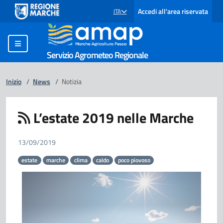
Accedi all'area riservata
ITA
SELEZIONE LINGUA: LINGUA SELEZIONATA
Servizio Agrometeo Regionale
Inizio
/
News
/
Notizia
L’estate 2019 nelle Marche
13/09/2019
estate
marche
clima
caldo
poco piovoso