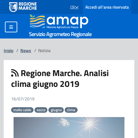
Accedi all'area riservata
ITA
SELEZIONE LINGUA: LINGUA SELEZIONATA
Servizio Agrometeo Regionale
Inizio
/
News
/
Notizia
Regione Marche. Analisi
clima giugno 2019
16/07/2019
molto caldo
secco
giugno
clima