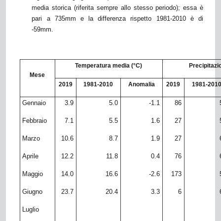
media storica (riferita sempre allo stesso periodo); essa è
pari a 735mm e la differenza rispetto 1981-2010 è di
-59mm.
Temperatura media (°C)
Precipitaz
Mese
2019
1981-2010
Anomalia
2019
1981-201
Gennaio
3.9
5.0
-1.1
86
Febbraio
7.1
5.5
1.6
27
Marzo
10.6
8.7
1.9
27
Aprile
12.2
11.8
0.4
76
Maggio
14.0
16.6
-2.6
173
Giugno
23.7
20.4
3.3
6
Luglio