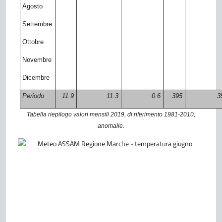
Agosto
Settembre
Ottobre
Novembre
Dicembre
Periodo
11.9
11.3
0.6
395
3
Tabella riepilogo valori mensili 2019, di riferimento 1981-2010,
anomalie.