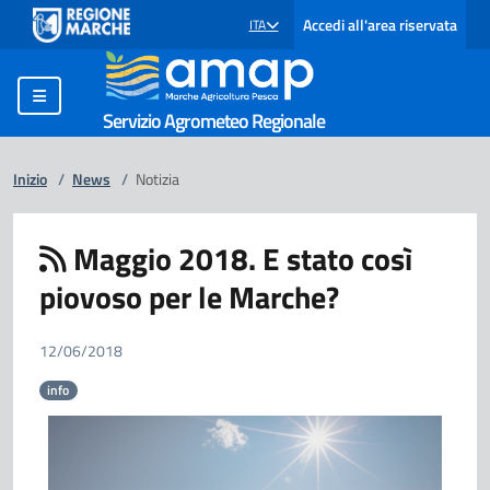
Accedi all'area riservata
ITA
SELEZIONE LINGUA: LINGUA SELEZIONATA
Servizio Agrometeo Regionale
Inizio
/
News
/
Notizia
Maggio 2018. E stato così
piovoso per le Marche?
12/06/2018
info