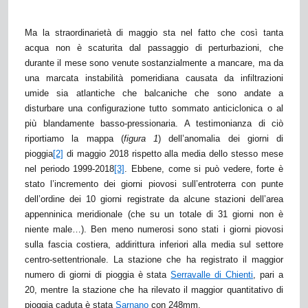
Ma la straordinarietà di maggio sta nel fatto che così tanta
acqua non è scaturita dal passaggio di perturbazioni, che
durante il mese sono venute sostanzialmente a mancare, ma da
una marcata instabilità pomeridiana causata da infiltrazioni
umide sia atlantiche che balcaniche che sono andate a
disturbare una configurazione tutto sommato anticiclonica o al
più blandamente basso-pressionaria. A testimonianza di ciò
riportiamo la mappa (
figura 1
) dell’anomalia dei giorni di
pioggia
[2]
di maggio 2018 rispetto alla media dello stesso mese
nel periodo 1999-2018
[3]
. Ebbene, come si può vedere, forte è
stato l’incremento dei giorni piovosi sull’entroterra con punte
dell’ordine dei 10 giorni registrate da alcune stazioni dell’area
appenninica meridionale (che su un totale di 31 giorni non è
niente male…). Ben meno numerosi sono stati i giorni piovosi
sulla fascia costiera, addirittura inferiori alla media sul settore
centro-settentrionale. La stazione che ha registrato il maggior
numero di giorni di pioggia è stata
Serravalle di Chienti
, pari a
20, mentre la stazione che ha rilevato il maggior quantitativo di
pioggia caduta è stata
Sarnano
con 248mm.