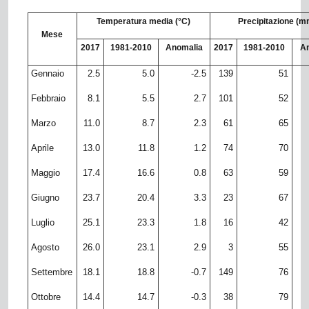
Temperatura media (°C)
Precipitazione (m
Mese
2017
1981-2010
Anomalia
2017
1981-2010
A
Gennaio
2.5
5.0
-2.5
139
51
Febbraio
8.1
5.5
2.7
101
52
Marzo
11.0
8.7
2.3
61
65
Aprile
13.0
11.8
1.2
74
70
Maggio
17.4
16.6
0.8
63
59
Giugno
23.7
20.4
3.3
23
67
Luglio
25.1
23.3
1.8
16
42
Agosto
26.0
23.1
2.9
3
55
Settembre
18.1
18.8
-0.7
149
76
Ottobre
14.4
14.7
-0.3
38
79