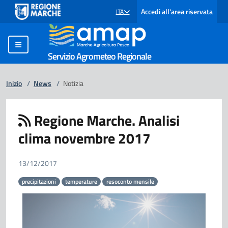
Accedi all'area riservata
ITA
SELEZIONE LINGUA: LINGUA SELEZIONATA
Servizio Agrometeo Regionale
Inizio
/
News
/
Notizia
Regione Marche. Analisi
clima novembre 2017
13/12/2017
precipitazioni
temperature
resoconto mensile