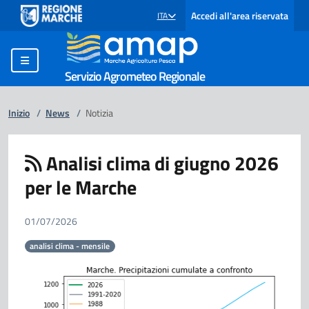
Accedi all'area riservata
ITA
SELEZIONE LINGUA: LINGUA SELEZIONATA
Servizio Agrometeo Regionale
Inizio
/
News
/
Notizia
Analisi clima di giugno 2026
per le Marche
01/07/2026
analisi clima - mensile