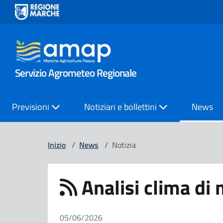
Servizio Agrometeo Regionale
Previsioni
Notiziari e bollettini
News
Inizio
/
News
/
Notizia
Analisi clima di
05/06/2026