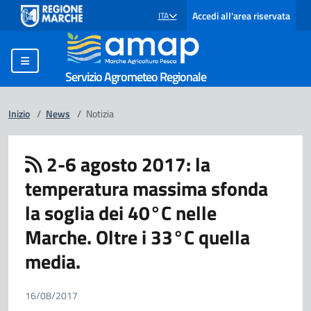
Accedi all'area riservata
ITA
SELEZIONE LINGUA: LINGUA SELEZIONATA
Servizio Agrometeo Regionale
Inizio
/
News
/
Notizia
2-6 agosto 2017: la
temperatura massima sfonda
la soglia dei 40°C nelle
Marche. Oltre i 33°C quella
media.
16/08/2017