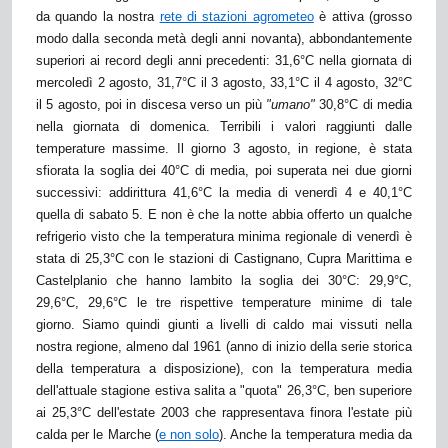
da quando la nostra
rete di stazioni agrometeo
è attiva (grosso
modo dalla seconda metà degli anni novanta), abbondantemente
superiori ai record degli anni precedenti: 31,6°C nella giornata di
mercoledì 2 agosto, 31,7°C il 3 agosto, 33,1°C il 4 agosto, 32°C
il 5 agosto, poi in discesa verso un più
"umano"
30,8°C di media
nella giornata di domenica. Terribili i valori raggiunti dalle
temperature massime. Il giorno 3 agosto, in regione, è stata
sfiorata la soglia dei 40°C di media, poi superata nei due giorni
successivi: addirittura 41,6°C la media di venerdì 4 e 40,1°C
quella di sabato 5. E non è che la notte abbia offerto un qualche
refrigerio visto che la temperatura minima regionale di venerdì è
stata di 25,3°C con le stazioni di Castignano, Cupra Marittima e
Castelplanio che hanno lambito la soglia dei 30°C: 29,9°C,
29,6°C, 29,6°C le tre rispettive temperature minime di tale
giorno. Siamo quindi giunti a livelli di caldo mai vissuti nella
nostra regione, almeno dal 1961 (anno di inizio della serie storica
della temperatura a disposizione), con la temperatura media
dell'attuale stagione estiva salita a "quota" 26,3°C, ben superiore
ai 25,3°C dell'estate 2003 che rappresentava finora l'estate più
calda per le Marche (
e non solo
). Anche la temperatura media da