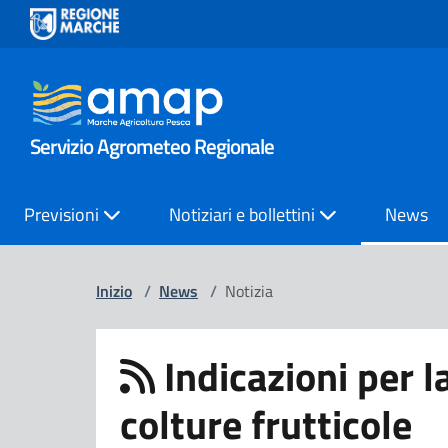
Servizio Agrometeo Regionale
Previsioni
Notiziari e bollettini
News
Inizio
/
News
/
Notizia
Indicazioni per l
colture frutticole