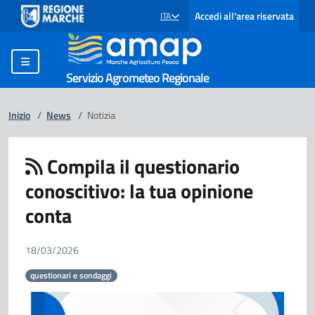
Accedi all'area riservata
ITA
SELEZIONE LINGUA: LINGUA SELEZIONATA
Servizio Agrometeo Regionale
Inizio
/
News
/
Notizia
Compila il questionario
conoscitivo: la tua opinione
conta
18/03/2026
questionari e sondaggi