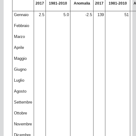
2017
1981-2010
Anomalia
2017
1981-2010
A
Gennaio
2.5
5.0
-2.5
139
51
Febbraio
Marzo
Aprile
Maggio
Giugno
Luglio
Agosto
Settembre
Ottobre
Novembre
Dicembre