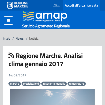
Accedi all'area riservata
ITA
SELEZIONE LINGUA: LINGUA SELEZIONATA
Servizio Agrometeo Regionale
Inizio
/
News
/
Notizia
Regione Marche. Analisi
clima gennaio 2017
14/02/2017
marche
precipitazioni
resoconto mensile
temperature