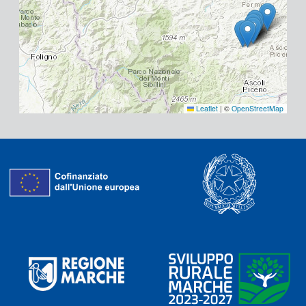
Leaflet
|
©
OpenStreetMap