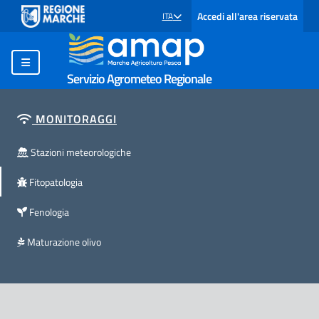
Accedi all'area riservata
ITA
SELEZIONE LINGUA: LINGUA SELEZIONATA
Servizio Agrometeo Regionale
MONITORAGGI
Stazioni meteorologiche
Fitopatologia
Fenologia
Maturazione olivo