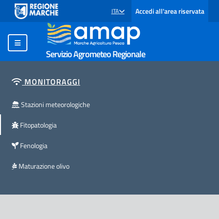
Accedi all'area riservata
ITA
SELEZIONE LINGUA: LINGUA SELEZIONATA
Servizio Agrometeo Regionale
MONITORAGGI
Stazioni meteorologiche
Fitopatologia
Fenologia
Maturazione olivo