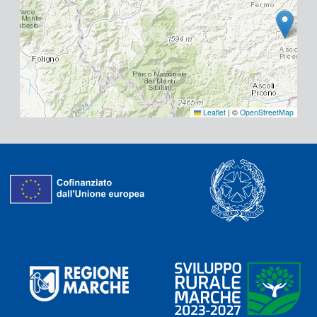
Leaflet
|
©
OpenStreetMap