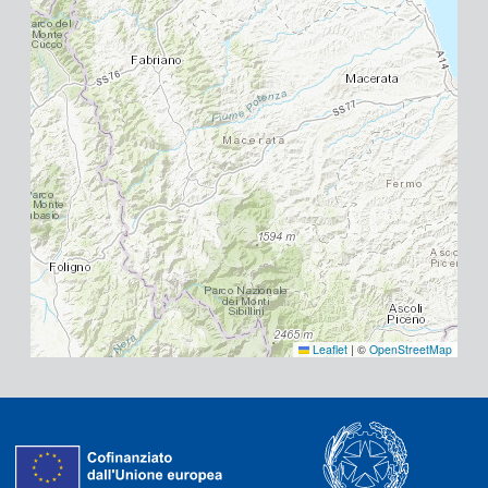
Leaflet
|
©
OpenStreetMap