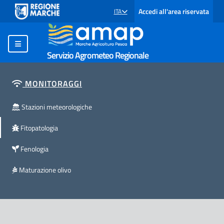
Accedi all'area riservata
ITA
SELEZIONE LINGUA: LINGUA SELEZIONATA
Servizio Agrometeo Regionale
MONITORAGGI
Stazioni meteorologiche
Fitopatologia
Fenologia
Maturazione olivo