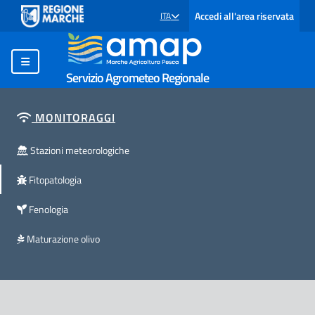
Accedi all'area riservata
ITA
SELEZIONE LINGUA: LINGUA SELEZIONATA
Servizio Agrometeo Regionale
MONITORAGGI
Stazioni meteorologiche
Fitopatologia
Fenologia
Maturazione olivo