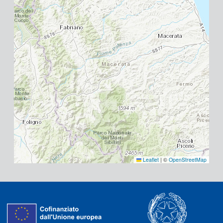
Leaflet
|
©
OpenStreetMap