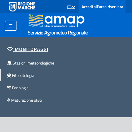
Accedi all'area riservata
ITA
SELEZIONE LINGUA: LINGUA SELEZIONATA
Servizio Agrometeo Regionale
MONITORAGGI
Stazioni meteorologiche
Fitopatologia
Fenologia
Maturazione olivo