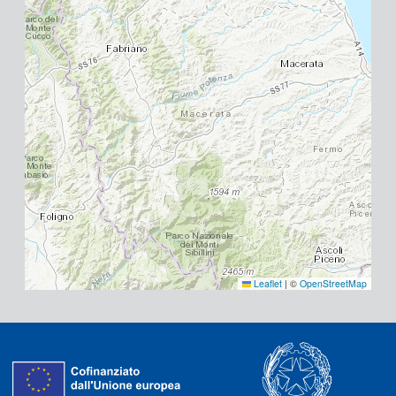
Leaflet
|
©
OpenStreetMap