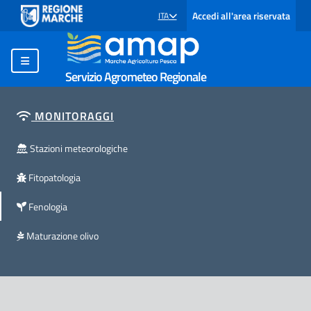
Accedi all'area riservata
ITA
SELEZIONE LINGUA: LINGUA SELEZIONATA
Servizio Agrometeo Regionale
MONITORAGGI
Stazioni meteorologiche
Fitopatologia
Fenologia
Maturazione olivo