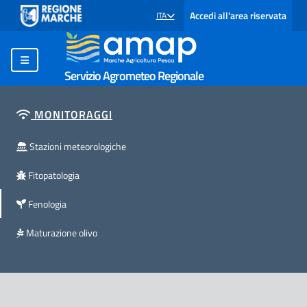
Accedi all'area riservata
ITA
SELEZIONE LINGUA: LINGUA SELEZIONATA
Servizio Agrometeo Regionale
MONITORAGGI
Stazioni meteorologiche
Fitopatologia
Fenologia
Maturazione olivo