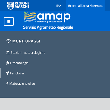
Accedi all'area riservata
ITA
SELEZIONE LINGUA: LINGUA SELEZIONATA
Servizio Agrometeo Regionale
MONITORAGGI
Stazioni meteorologiche
Fitopatologia
Fenologia
Maturazione olivo