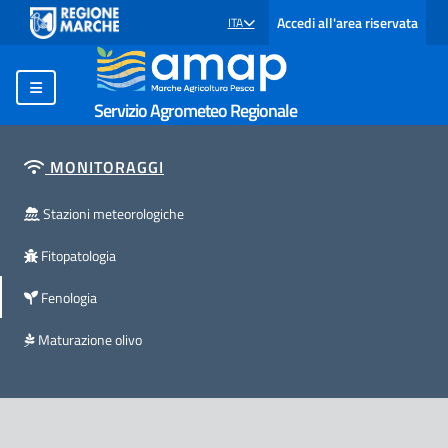
Accedi all'area riservata
ITA
SELEZIONE LINGUA: LINGUA SELEZIONATA
Servizio Agrometeo Regionale
MONITORAGGI
Stazioni meteorologiche
Fitopatologia
Fenologia
Maturazione olivo