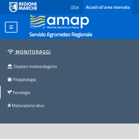
Accedi all'area riservata
ITA
SELEZIONE LINGUA: LINGUA SELEZIONATA
Servizio Agrometeo Regionale
MONITORAGGI
Stazioni meteorologiche
Fitopatologia
Fenologia
Maturazione olivo