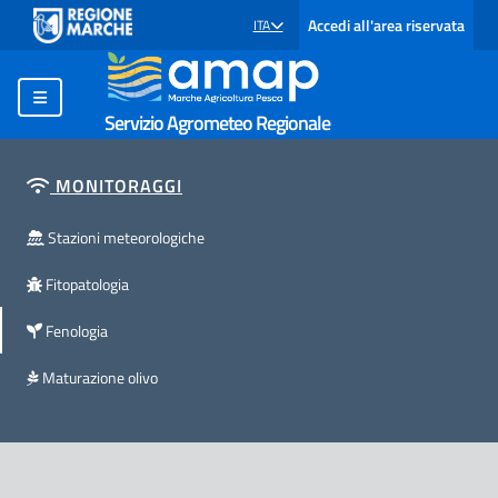
Accedi all'area riservata
ITA
SELEZIONE LINGUA: LINGUA SELEZIONATA
Servizio Agrometeo Regionale
MONITORAGGI
Stazioni meteorologiche
Fitopatologia
Fenologia
Maturazione olivo