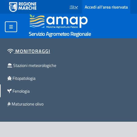
Accedi all'area riservata
ITA
SELEZIONE LINGUA: LINGUA SELEZIONATA
Servizio Agrometeo Regionale
MONITORAGGI
Stazioni meteorologiche
Fitopatologia
Fenologia
Maturazione olivo