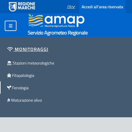
Accedi all'area riservata
ITA
SELEZIONE LINGUA: LINGUA SELEZIONATA
Servizio Agrometeo Regionale
MONITORAGGI
Stazioni meteorologiche
Fitopatologia
Fenologia
Maturazione olivo