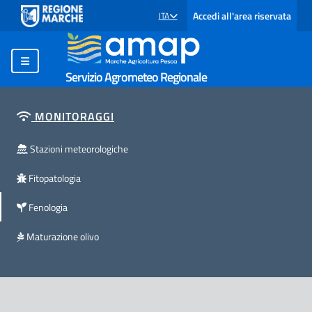
Accedi all'area riservata
ITA
SELEZIONE LINGUA: LINGUA SELEZIONATA
Servizio Agrometeo Regionale
MONITORAGGI
Stazioni meteorologiche
Fitopatologia
Fenologia
Maturazione olivo