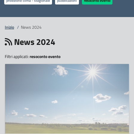
proiezione clima - stagionale
pubblicazioni
resoconto evento
Inizio
/
News 2024
News 2024
Filtri applicati:
resoconto evento
31
Ottobre