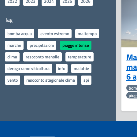
2022
2023
2024
2025
2026
Tag
bomba acqua
evento estremo
maltempo
marche
precipitazioni
piogge intense
Mar
clima
resoconto mensile
temperature
ma
deroga rame viticoltura
info
malattie
6 
vento
resoconto stagionale clima
spi
bom
piog