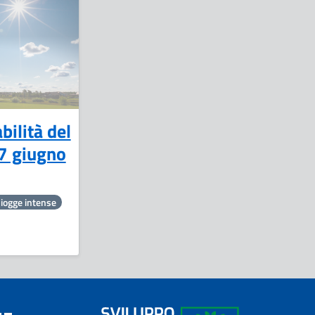
30
Giugno
bilità del
7 giugno
iogge intense