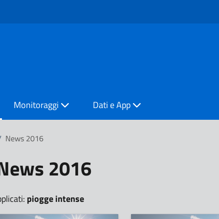
Monitoraggi
Dati e App
/
News 2016
News 2016
pplicati:
piogge intense