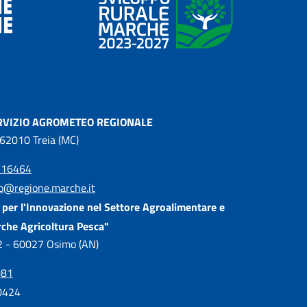
RVIZIO AGROMETEO REGIONALE
 62010 Treia (MC)
216464
o@regione.marche.it
per l'Innovazione nel Settore Agroalimentare e
rche Agricoltura Pesca"
, 2 - 60027 Osimo (AN)
081
0424