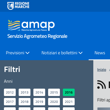
Servizio Agrometeo Regionale
Previsioni
Notiziari e bollettini
News
Filtri
Inizio
Anni
2012
2013
2014
2015
2016
Filtri a
2017
2018
2019
2020
2021