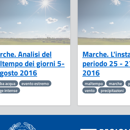
9
Agosto
che. Analisi del
Marche. L'insta
ltempo dei giorni 5-
periodo 25 - 2
agosto 2016
2016
ba acqua
evento estremo
maltempo
marche
p
ge intense
vento
precipitazioni