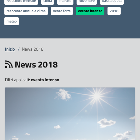
resoconto mensile
clima
marche
novembre
bassa quota
resoconto annuale clima
vento forte
evento intenso
2018
meteo
Inizio
/
News 2018
News 2018
Filtri applicati:
evento intenso
8
Novembre