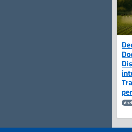
De
Do
Dis
int
Tr
per
disc