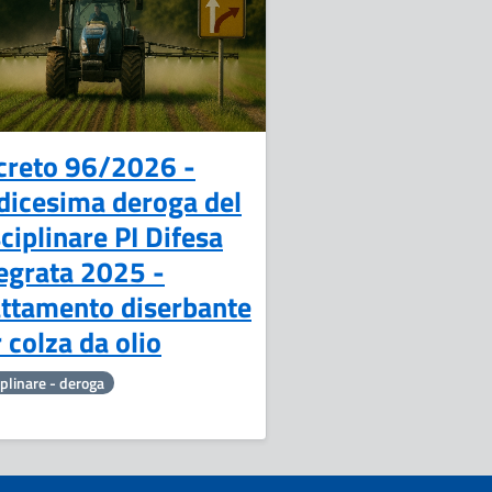
Febbraio
creto 96/2026 -
dicesima deroga del
ciplinare PI Difesa
egrata 2025 -
attamento diserbante
 colza da olio
iplinare - deroga