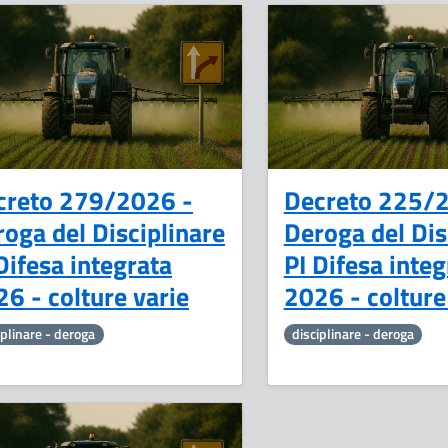
6
Maggio
creto 279/2026 -
Decreto 225/
oga del Disciplinare
Deroga del Dis
Difesa integrata
PI Difesa integ
6 - colture varie
2026 - colture
iplinare - deroga
disciplinare - deroga
18