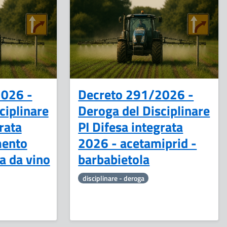
12
15
Giugno
Maggio
2026 -
Decreto 291/2026 -
ciplinare
Deroga del Disciplinare
rata
PI Difesa integrata
mento
2026 - acetamiprid -
va da vino
barbabietola
disciplinare - deroga