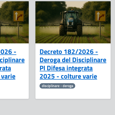
15
17
Aprile
Marzo
2026 -
Decreto 182/2026 -
ciplinare
Deroga del Disciplinare
rata
PI Difesa integrata
 varie
2025 - colture varie
disciplinare - deroga