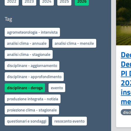
2022
2023
2024
2025
2026
Tag
agrometeorologia - intervista
analisi clima - annuale
analisi clima - mensile
De
analisi clima - stagionale
Der
disciplinare - aggiornamento
PI 
disciplinare - approfondimento
20
disciplinare - deroga
evento
ins
me
produzione integrata - notizia
proiezione clima - stagionale
disc
questionari e sondaggi
resoconto evento