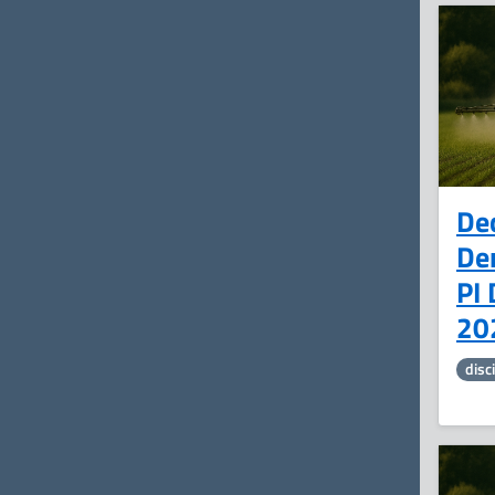
De
Der
PI 
202
disc