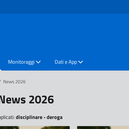
Monitoraggi
Dati e App
/
News 2026
News 2026
pplicati:
disciplinare - deroga