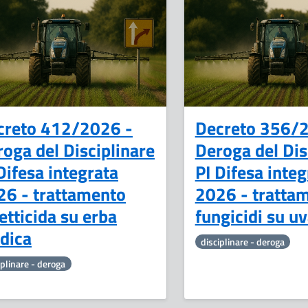
15
Luglio
creto 412/2026 -
Decreto 356/
oga del Disciplinare
Deroga del Dis
Difesa integrata
PI Difesa integ
26 - trattamento
2026 - tratta
etticida su erba
fungicidi su u
dica
disciplinare - deroga
iplinare - deroga