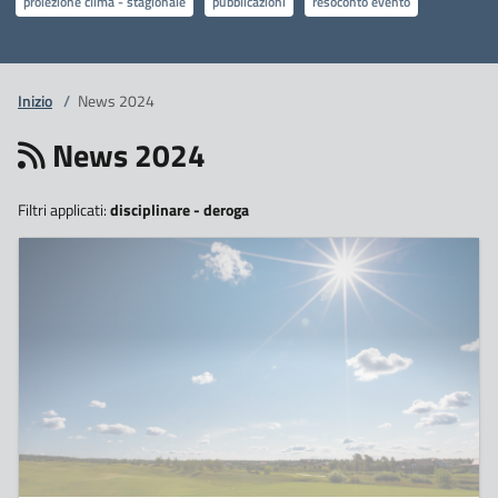
proiezione clima - stagionale
pubblicazioni
resoconto evento
Inizio
/
News 2024
News 2024
Filtri applicati:
disciplinare - deroga
27
Settembre