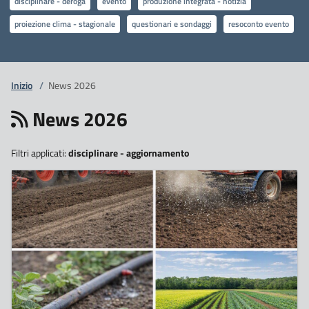
disciplinare - deroga
evento
produzione integrata - notizia
proiezione clima - stagionale
questionari e sondaggi
resoconto evento
Inizio
/
News 2026
News 2026
Filtri applicati:
disciplinare - aggiornamento
26
Maggio