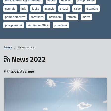
disciplinare - aggiornamento
estate
febbraio
precipitazione
gennaio
info
luglio
maggio
siccità
caldo
dicembre
primo semestre
confronto
novembre
ottobre
marzo
precipitazioni
settembre 2022
primavera
Inizio
/
News 2022
News 2022
Filtri applicati:
annuo
14
Gennaio