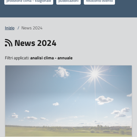
proiezione clima - stagionale
pubblicazioni
resoconto evento
Inizio
/
News 2024
News 2024
Filtri applicati:
analisi clima - annuale
12
Gennaio